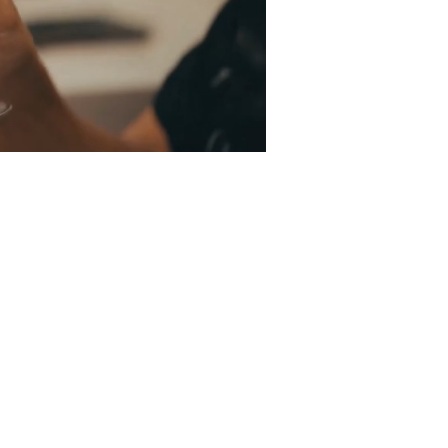
תל
גב
שב
ע