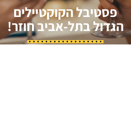
פסטיבל הקוקטיילים
הגדול בתל-אביב חוזר!
שנה שישית ואנחנו שוב כאן, עם חוויה גדולה ומפתיעה מתמיד!
-אביב היא הלב הפועם של תרבות הקוקטיילים בישראל, ואנחנו כא
כדי להרים לה. העיר הזו, שמלאה ביצירתיות, סטייל ואנרגיה חסרת
ולות, היא המקום המושלם לחגוג שבוע שלם של קוקטיילים ואירועי
מיוחדים.
וע הקוקטיילים של תל-אביב
הוא חגיגה אורבנית שמתפרסת על פנ
שרות ברים ברחבי העיר. במשך שבוע שלם, תוכלו ליהנות מאירועי
מיוחדים, מסיבות, משמרות אורח וקוקטיילי דגל במחיר של 30 ₪
בלבד.