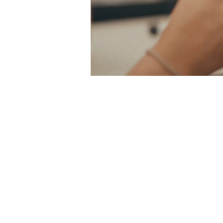
ן
ם
י
ם