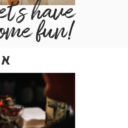
et's have
ome fun!
אי