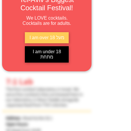
אחד העם 1
כתובת:
Cocktail Festival!
שעות פתיחה:
We LOVE cocktails.
כל השבוע החל מ- 18:00
Cocktails are for adults.
03-670-0112
מספר טלפון:
חובה
צריך להזמין מקום?
I am over 18 מעל
I am under 18
מתחת
להזמנת מקום
7:1 Lab
The first cocktail laboratory in Israel. We 
serve fine cocktails that are brewed here in 
our laboratory in Neve-Tzedek alongside 
Japanese food from TYO's kitchen.
Address:
Ahad Ha'Am St 1
Open Hours:
All Week from 18:00